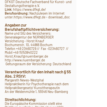
DFKGT Deutsche Fachverband für Kunst- und
Gestaltungstherapie e.V.
Link:
https://www.dfkgt.de/
Berufsordnung:
Nachzulesen im Internet
unter:
https://www.dfkgt.de
› download_doc
Angaben zur
Berufshaftpflichtversicherung:
Name und Sitz des Versicherers:
Generalagentur der NÜRNBERGER
Versicherung - Horst Knauf
Bochumerstr. 10, 44866 Bochum
Telefon +49 23460729 // Fax -023460727 //
Mobil +49 15153840222
Horst.Knauf@nuernberger.de
http://www.nuernberger.de
Geltungsraum der Versicherung: Deutschland
Verantwortlich für den Inhalt nach § 55
Abs. 2 RStV:
Margareth Neves-Westphal
Heilpraktikerin für Psychotherapie nach dem
Heilpraktikergesetz/ Kunsttherapeutin
An der Weidenmühle 1, 55546 Neu-Bamberg
Streitschlichtung:
Die Europäische Kommission stellt eine