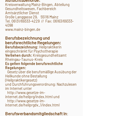
Aufsichtsbehörde:
Kreisverwaltung Mainz-Bingen, Abteilung
Gesundheitswesen, Fachbereich
Amtsärztlicher Dienst
Große Langgasse 29, 55116 Mainz
Tel. 06131/69333-4229 // Fax: 06163/69333-
4098
www.mainz-bingen.de
Berufsbezeichnung und
berufsrechtliche Regelungen:
Berufsbezeichnung:
Heilpraktikerin
eingeschränkt für Psychotherapie
Verliehen durch:
Kreisgesundheitsamt
Rheingau-Taunus-Kreis
Es gelten folgende berufsrechtliche
Regelungen:
Gesetz über die berufsmäßige Ausübung der
Heilkunde ohne Bestallung
(Heilpraktikergesetz)
und Durchführungsverordnung:
Nachzulesen
im Internet unter
http://www.gesetze-im-
internet.de/heilprg/index.html und
http://www.gesetze-im-
internet.de/heilprgdv_1/index.html
Berufsverbandsmitgliedschaft in
: