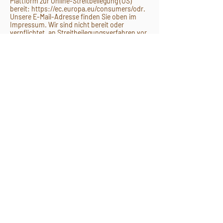
Plattform zur Online-Streitbeilegung (OS)
bereit: https://ec.europa.eu/consumers/odr.
Unsere E-Mail-Adresse finden Sie oben im
Impressum. Wir sind nicht bereit oder
verpflichtet, an Streitbeilegungsverfahren vor
einer Verbraucherschlichtungsstelle
teilzunehmen.
Quellenangaben für die verwendeten
Bilder und Grafiken:
2019 © Margareth Neves-Westphal, 55546
Neu-Bamberg
KunstKraft • KUNST UND THERAPIE
Praxis für Psychotherapie und Kunsttherapie
Margareth Neves-Westphal
An der Weidenmühle 1
55546 Neu-Bamberg
Tel. 0178 5438 782
www.kunst-kraft.de